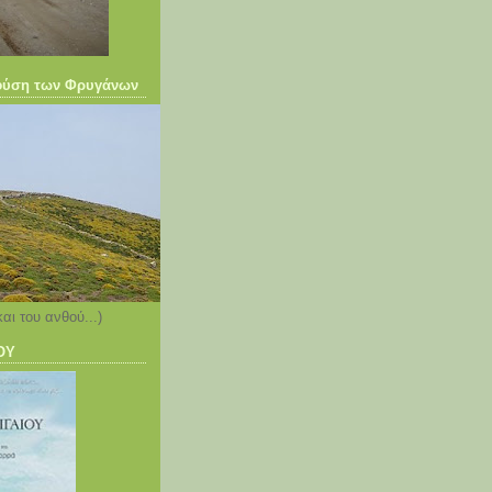
 φύση των Φρυγάνων
και του ανθού...)
ΟΥ