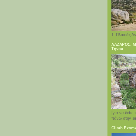
1. Πλακιάς Α
ΛΑΖΑΡΟΣ: Με
Τήνου
[για να δείτε 
πάνω στην ει
Climb Exom