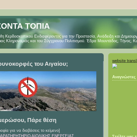
ΟΝΤΑ ΤΟΠΙΑ
Μη Κερδοσκοπικού Ενδιαφέροντος για την Προστασία, Ανάδειξη και Δημιουργ
 μας Κληρονομιάς και του Σύγχρονου Πολιτισμού. Έδρα Μουντάδος, Τήνος, Κ
website transl
βουνοκορφές του Αιγαίου;
Αναγνώστες
ημερώσου, Πάρε θέση
αφία για να διαβάσεις το κείμενο]
ΑΡΑΤΗΡΗΤΗΡΙΟ ΑΙΟΛΙΚΗΣ ΕΝΕΡΓΕΙΑΣ
Στείλτε μας 