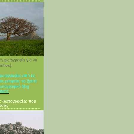
τη φωτογραφία για να
deshow]
φωτογραφίες από τις
ας μπορείτε να βρείτε
φωτογραφικό blog
ΗΝΟΣ
: φωτογραφίες που
εσάς