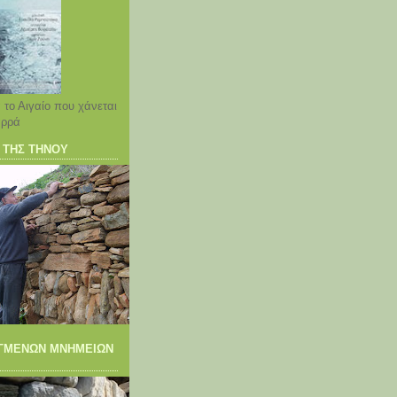
α το Αιγαίο που χάνεται
αρρά
 ΤΗΣ ΤΗΝΟΥ
YΓΜΕΝΩΝ ΜΝΗΜΕΙΩΝ