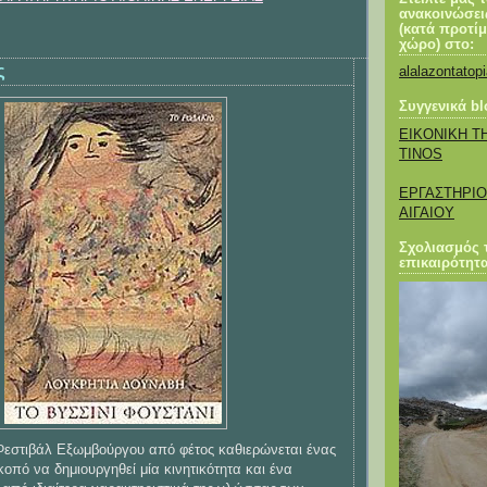
ανακοινώσει
(κατά προτί
χώρο) στο:
ς
alalazontato
Συγγενικά bl
EIKONIKH Τ
TINOS
EΡΓΑΣΤΗΡΙΟ
ΑΙΓΑΙΟΥ
Σχολιασμός 
επικαιρότητ
Φεστιβάλ Εξωμβούργου από φέτος καθιερώνεται ένας
κοπό να δημιουργηθεί μία κινητικότητα και ένα