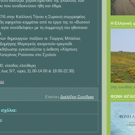
από ιδιαίτερα χαρακτηριστικά της γλώσσας των
ου που αναδεικνύουν ήθη και έθιμα.
7/6 στην Καλλονή Τήνου η Συριανή συγγραφέας
η αφηγείται κομμάτια από τα έργα της το «Βυσσινί
Η Ελληνική
 αγία συνάδελφος» με τη συμμετοχή του ηθοποιού
η.
νών δημιουργών παίζουν οι: Γιώργος Μπάιλας
 Δημήτρης Μαραγκός ακορντεόν-τραγούδι.
εκδήλωσης εγκαινιάζεται η έκθεση «Χάρτινες
 Κατερίνας Ρούσσου στο Σχολείο
0, είσοδος ελεύθερη
 έως 5/7, ώρες 11.00-14:00 & 18:00-22:30)
biz
(της ευωδιάς 
ΦΩΝΗ ΑΙΓΑΙ
Ετικέτες
Διαλέξεις-Συνέδρια
 σχόλια:
ου