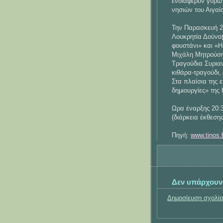
ενδιαφέρον γύρω 
νησιών του Αιγαί
Την Παρασκευή 2
Λουκρητία Δούναβ
φουστάνι» και «Η
Μιχάλη Μητρούσ
Tραγούδια Συρια
κιθάρα-τραγούδι,
Στα πλαίσια της 
δημιουργίες» της
Ωρα έναρξης 20:3
(διάρκεια έκθεσης
Πηγή:
www.tinos.
Δεν υπάρχουν
Δημοσίευση σχολί