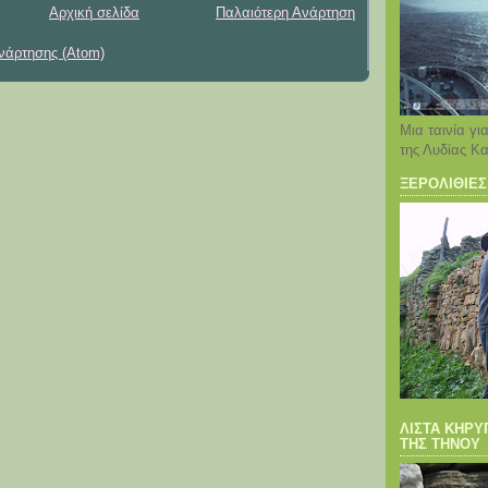
Αρχική σελίδα
Παλαιότερη Ανάρτηση
νάρτησης (Atom)
Μια ταινία γι
της Λυδίας Κ
ΞΕΡΟΛΙΘΙΕΣ
ΛΙΣΤΑ ΚHΡ
ΤΗΣ ΤΗΝΟΥ