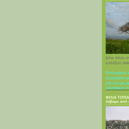
[κλικ πάνω σ
επιλέξετε sli
Eπιλεγμένες 
περιηγήσεις μ
στο νεό μας 
ΕΙΚΟΝΙΚΗ Τ
ΦΙΛΙΑ ΤΟΠΙΑ
λάβαμε από 