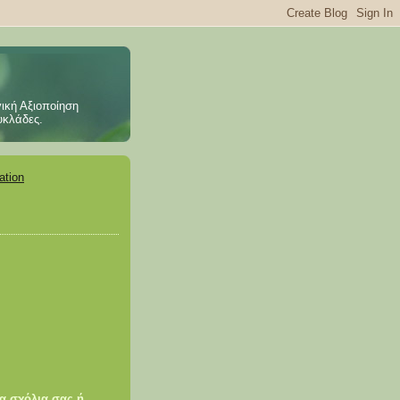
ική Αξιοποίηση
υκλάδες.
ation
τα σχόλια σας ή