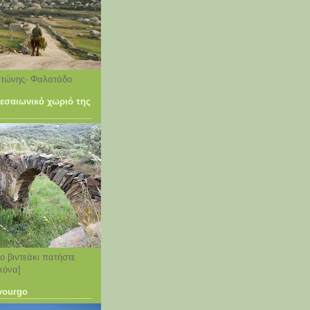
ντώνης- Φαλατάδο
σαιωνικό χωριό της
το βιντεάκι πατήστε
κόνα]
vourgo