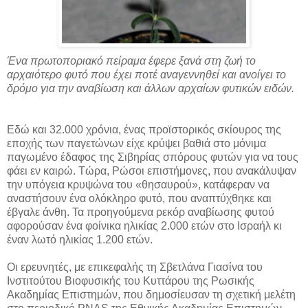
Ένα πρωτοποριακό πείραμα έφερε ξανά στη ζωή το
αρχαιότερο φυτό που έχει ποτέ αναγεννηθεί και ανοίγει το
δρόμο για την αναβίωση και άλλων αρχαίων φυτικών ειδών.
Εδώ και 32.000 χρόνια, ένας προϊστορικός σκίουρος της
εποχής των παγετώνων είχε κρύψει βαθιά στο μόνιμα
παγωμένο έδαφος της Σιβηρίας σπόρους φυτών για να τους
φάει εν καιρώ. Τώρα, Ρώσοι επιστήμονες, που ανακάλυψαν
την υπόγεια κρυψώνα του «θησαυρού», κατάφεραν να
αναστήσουν ένα ολόκληρο φυτό, που αναπτύχθηκε και
έβγαλε άνθη. Τα προηγούμενα ρεκόρ αναβίωσης φυτού
αφορούσαν ένα φοίνικα ηλικίας 2.000 ετών στο Ισραήλ κι
έναν λωτό ηλικίας 1.200 ετών.
Οι ερευνητές, με επικεφαλής τη Σβετλάνα Γιασίνα του
Ινστιτούτου Βιοφυσικής του Κυττάρου της Ρωσικής
Ακαδημίας Επιστημών, που δημοσίευσαν τη σχετική μελέτη