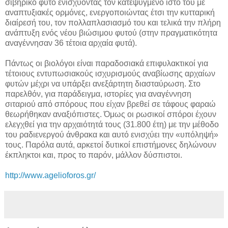
σιβηρικό φυτό ενισχύοντας τον κατεψυγμένο ιστό του με
αναπτυξιακές ορμόνες, ενεργοποιώντας έτσι την κυτταρική
διαίρεσή του, τον πολλαπλασιασμό του και τελικά την πλήρη
ανάπτυξη ενός νέου βιώσιμου φυτού (στην πραγματικότητα
αναγέννησαν 36 τέτοια αρχαία φυτά).
Πάντως οι βιολόγοι είναι παραδοσιακά επιφυλακτικοί για
τέτοιους εντυπωσιακούς ισχυρισμούς αναβίωσης αρχαίων
φυτών μέχρι να υπάρξει ανεξάρτητη διασταύρωση. Στο
παρελθόν, για παράδειγμα, ιστορίες για αναγέννηση
σιταριού από σπόρους που είχαν βρεθεί σε τάφους φαραώ
θεωρήθηκαν αναξιόπιστες. Όμως οι ρωσικοί σπόροι έχουν
ελεγχθεί για την αρχαιότητά τους (31.800 έτη) με την μέθοδο
του ραδιενεργού άνθρακα και αυτό ενισχύει την «υπόληψή»
τους. Παρόλα αυτά, αρκετοί δυτικοί επιστήμονες δηλώνουν
έκπληκτοι και, προς το παρόν, μάλλον δύσπιστοι.
http://www.agelioforos.gr/