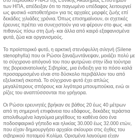
στο περιοδικό PNAS της Εθνικής Ακαδημίας Επιστημών
των ΗΠΑ, απέδειξαν ότι το παγωμένο υπέδαφος λειτουργεί
ως φυσικό «αποθετήριο» για τις αρχαίες μορφές ζωής επί
δεκάδες χιλιάδες χρόνια. Όπως επισημαίνουν, οι σχετικές
έρευνες πρέπει να συνεχιστούν για να φέρουν στο φως -και
πιθανώς πίσω στη ζωή- και άλλα από καιρό εξαφανισμένα
φυτά, ζώα και οργανισμούς.
Το προϊστορικό φυτό, η αρκτική στενόφυλλη σιληνή (Silene
stenophylla) που οι Ρώσοι ξαναζωντάνεψαν, μοιάζει πολύ με
το σύγχρονο απόγονό του που φυτρώνει στην ίδια τούντρα
της βορειανατολικής Σιβηρίας, μια ένδειξη για το πόσο καλά
προσαρμοσμένο είναι στο δύσκολο περιβάλλον του από
εξελικτική σκοπιά. Το σύγχρονο φυτό έχει απλώς
μεγαλύτερους σπόρους και λιγότερα μπουμπούκια, ενώ οι
ρίζες του αναπτύσσονται πιο γρήγορα.
Οι Ρώσοι ερευνητές βρήκαν σε βάθος 20 έως 40 μέτρων
από τη σημερινή επιφάνεια του εδάφους, δεκάδες τεράστια
απολιθωμένα λαγούμια μεγέθους το καθένα όσο ένα
ποδοσφαιρικό γήπεδο και ηλικίας 30.000 έως 32.000 ετών,
που είχαν δημιουργήσει αρχαίοι σκίουροι στις όχθες του
σιβηρικού ποταμού Κολίμα. Ορισμένα λαγούμια είχαν