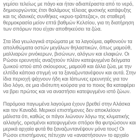
γεμίσει τελείως με πάγο και ήταν αδιαπέραστα από το νερό,
δημιουργώντας έτσι θαλάμους τέλειας φυσικής κατάψυξης
και τις ιδανικές συνθήκες «κρυο-τράπεζας», σε σταθερή
θερμοκρασία μείον επτά βαθμών Κελσίου, για τη διατήρηση
των σπόρων που είχαν αποθηκεύσει τα ζώα.
Στα ίδια γεωλογικά στρώματα με τα λαγούμια, αφθονούν τα
απολιθώματα οστών μεγάλων θηλαστικών, όπως μαμούθ,
μαλλιαρών ρινόκερων, βισώνων, αλόγων και ελαφιών. Οι
Ρώσοι ερευνητές αναζητούν πλέον κατεψυγμένα δείγματα
ζωικού ιστού από σκίουρους, μαμούθ και άλλα ζώα, με την
ελπίδα κάποια στιγμή να τα ξαναζωντανέψουν και αυτά. Στην
ίδια περιοχή ψάχνουν ήδη και Ιάπωνες ερευνητές για τον
ίδιο λόγο, σε μια ιδιότυπη κούρσα για το ποιος θα καταφέρει
να βρει πρώτος και να αναστήσει κατεψυγμένο ιστό ζώων.
Παρόμοια παγωμένα λαγούμια έχουν βρεθεί στην Αλάσκα
και τον Καναδά. Μερικοί επιστήμονες δεν αποκλείουν
μάλιστα ότι, καθώς οι πάγοι λιώνουν λόγω της κλιματικής
αλλαγής, ορισμένοι κατεψυγμένοι σπόροι θα φυτρώσουν και
μερικά αρχαία φυτά θα ξαναζωντανέψουν μόνα τους! Οι
Ρώσοι επιστήμονες πέτυχαν να «αναστήσουν» το αρχαίο